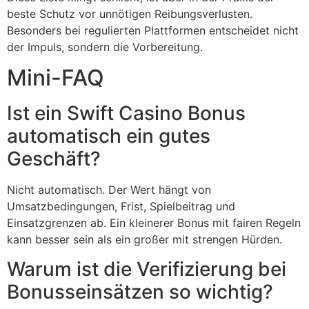
beste Schutz vor unnötigen Reibungsverlusten.
Besonders bei regulierten Plattformen entscheidet nicht
der Impuls, sondern die Vorbereitung.
Mini-FAQ
Ist ein Swift Casino Bonus
automatisch ein gutes
Geschäft?
Nicht automatisch. Der Wert hängt von
Umsatzbedingungen, Frist, Spielbeitrag und
Einsatzgrenzen ab. Ein kleinerer Bonus mit fairen Regeln
kann besser sein als ein großer mit strengen Hürden.
Warum ist die Verifizierung bei
Bonusseinsätzen so wichtig?