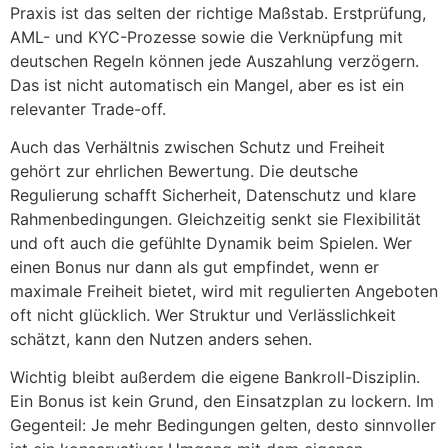
Praxis ist das selten der richtige Maßstab. Erstprüfung,
AML- und KYC-Prozesse sowie die Verknüpfung mit
deutschen Regeln können jede Auszahlung verzögern.
Das ist nicht automatisch ein Mangel, aber es ist ein
relevanter Trade-off.
Auch das Verhältnis zwischen Schutz und Freiheit
gehört zur ehrlichen Bewertung. Die deutsche
Regulierung schafft Sicherheit, Datenschutz und klare
Rahmenbedingungen. Gleichzeitig senkt sie Flexibilität
und oft auch die gefühlte Dynamik beim Spielen. Wer
einen Bonus nur dann als gut empfindet, wenn er
maximale Freiheit bietet, wird mit regulierten Angeboten
oft nicht glücklich. Wer Struktur und Verlässlichkeit
schätzt, kann den Nutzen anders sehen.
Wichtig bleibt außerdem die eigene Bankroll-Disziplin.
Ein Bonus ist kein Grund, den Einsatzplan zu lockern. Im
Gegenteil: Je mehr Bedingungen gelten, desto sinnvoller