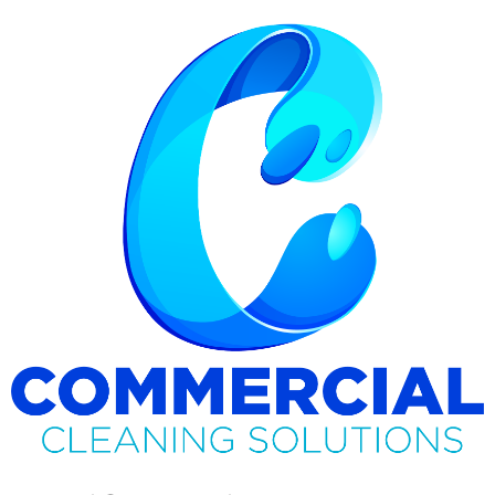
Skip
to
content