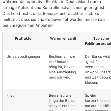
während die operative Realität in Deutschland durch
strenge Aufsicht und Kontrollmechanismen geprägt ist.
Das heißt nicht, dass Bonusse unbrauchbar sind. Es
heißt nur, dass sie anders bewertet werden müssen als
bei unregulierten Anbietern.
Prüffaktor
Warum er zählt
Typische
Fehlinterpreta
Umsatzbedingungen
Bestimmen, wie
Der Bonus wird 
viel Umsatz
„gratis“
nötig ist, bevor
verstanden,
eine Auszahlung
obwohl Einsatz
möglich wird.
und Zeit gebun
bleiben.
Frist
Begrenzt, wie
Spieler
lange der Bonus
konzentrieren s
sinnvoll nutzbar
nur auf die Höh
ist.
des Angebots.