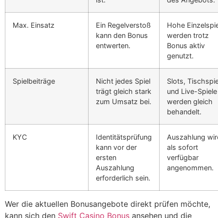
Max. Einsatz
Ein Regelverstoß
Hohe Einzelspie
kann den Bonus
werden trotz
entwerten.
Bonus aktiv
genutzt.
Spielbeiträge
Nicht jedes Spiel
Slots, Tischspie
trägt gleich stark
und Live-Spiele
zum Umsatz bei.
werden gleich
behandelt.
KYC
Identitätsprüfung
Auszahlung wir
kann vor der
als sofort
ersten
verfügbar
Auszahlung
angenommen.
erforderlich sein.
Wer die aktuellen Bonusangebote direkt prüfen möchte,
kann sich den
Swift Casino Bonus
ansehen und die