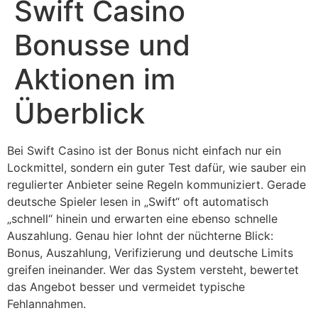
Swift Casino
Bonusse und
Aktionen im
Überblick
Bei Swift Casino ist der Bonus nicht einfach nur ein
Lockmittel, sondern ein guter Test dafür, wie sauber ein
regulierter Anbieter seine Regeln kommuniziert. Gerade
deutsche Spieler lesen in „Swift“ oft automatisch
„schnell“ hinein und erwarten eine ebenso schnelle
Auszahlung. Genau hier lohnt der nüchterne Blick:
Bonus, Auszahlung, Verifizierung und deutsche Limits
greifen ineinander. Wer das System versteht, bewertet
das Angebot besser und vermeidet typische
Fehlannahmen.