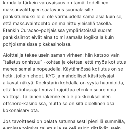
kohdalla tärkein varovaisuus on tämä: todellinen
maksunvälittäjien saatavuus suomalaisille
pankkitunnuksille ei ole varmuudella sama asia kuin se,
että maksuvaihtoehto on mainittu yleisellä tasolla.
Etenkin Curacao-pohjaisissa ympäristöissä suorat
pankkisiirrot eivät aina toimi samalla logiikalla kuin
pohjoismaisissa pikakasinoissa.
Aloittelija tekee usein saman virheen: hän katsoo vain
“talletus onnistuu” -kohtaa ja olettaa, että myös kotiutus
menee samalla nopeudella. Käytännössä kotiutus on se
hetki, jolloin ehdot, KYC ja mahdolliset käsittelyajat
alkavat näkyä. Rockstarin kohdalla on syytä huomioida,
että kotiutusrajat voivat rajoittaa etenkin suurempia
voittoja. Tällainen rakenne ei ole poikkeuksellinen
offshore-kasinoissa, mutta se on silti oleellinen osa
kokonaisarviota.
Jos tavoitteesi on pelata satunnaisesti pienillä summilla,
euroissa toimiva talletus ja selkeä saldo riittävät usein