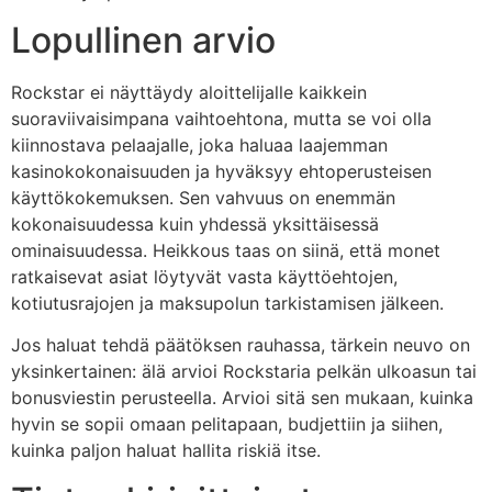
Lopullinen arvio
Rockstar ei näyttäydy aloittelijalle kaikkein
suoraviivaisimpana vaihtoehtona, mutta se voi olla
kiinnostava pelaajalle, joka haluaa laajemman
kasinokokonaisuuden ja hyväksyy ehtoperusteisen
käyttökokemuksen. Sen vahvuus on enemmän
kokonaisuudessa kuin yhdessä yksittäisessä
ominaisuudessa. Heikkous taas on siinä, että monet
ratkaisevat asiat löytyvät vasta käyttöehtojen,
kotiutusrajojen ja maksupolun tarkistamisen jälkeen.
Jos haluat tehdä päätöksen rauhassa, tärkein neuvo on
yksinkertainen: älä arvioi Rockstaria pelkän ulkoasun tai
bonusviestin perusteella. Arvioi sitä sen mukaan, kuinka
hyvin se sopii omaan pelitapaan, budjettiin ja siihen,
kuinka paljon haluat hallita riskiä itse.