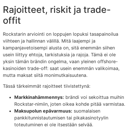
Rajoitteet, riskit ja trade-
offit
Rockstarin arviointi on loppujen lopuksi tasapainoilua
viihteen ja hallinnan välillä. Mitä laajempi ja
kampanjavetoisempi alusta on, sitä enemmän siihen
usein liittyy ehtoja, tarkistuksia ja rajoja. Tämä ei ole
yksin tämän brändin ongelma, vaan yleinen offshore-
kasinoiden trade-off: saat usein enemmän valikoimaa,
mutta maksat siitä monimutkaisuutena.
Tässä tärkeimmät rajoitteet tiivistettynä:
Markkinahämmennys:
brändi voi sekoittua muihin
Rockstar-nimiin, joten oikea kohde pitää varmistaa.
Maksupolun epävarmuus:
suomalaisen
pankkitunnistautumisen tai pikakasinotyylin
toteutuminen ei ole itsestään selvää.