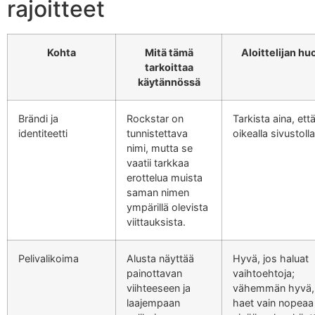
rajoitteet
Kohta
Mitä tämä
Aloittelijan h
tarkoittaa
käytännössä
Brändi ja
Rockstar on
Tarkista aina, että
identiteetti
tunnistettava
oikealla sivustolla
nimi, mutta se
vaatii tarkkaa
erottelua muista
saman nimen
ympärillä olevista
viittauksista.
Pelivalikoima
Alusta näyttää
Hyvä, jos haluat
painottavan
vaihtoehtoja;
viihteeseen ja
vähemmän hyvä, 
laajempaan
haet vain nopeaa