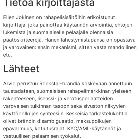
Tietoa kirjoittajasta
Ellen Jokinen on rahapelisisältöihin erikoistunut
kirjoittaja, joka painottaa käytännön arviointia, ehtojen
lukemista ja suomalaiselle pelaajalle olennaisia
päätöskriteerejä. Hänen lähestymistapansa on opastava
ja varovainen: ensin mekanismi, sitten vasta mahdollinen
etu.
Lähteet
Arvio perustuu Rockstar-brändiä koskevaan annettuun
taustadataan, suomalaisen rahapelimarkkinan yleiseen
rakenteeseen, lisenssi- ja verotusperiaatteiden
varovaisen tulkinnan tasoon sekä sivuston näkyvien
käyttöpolkujen synteesiin. Keskeisiä tarkastelukohtia
olivat brändin disambiguaatio, maksupolkujen
epävarmuus, kotiutusrajat, KYC/AML-käytännöt ja
vastuullisen pelaamisen työkalut.