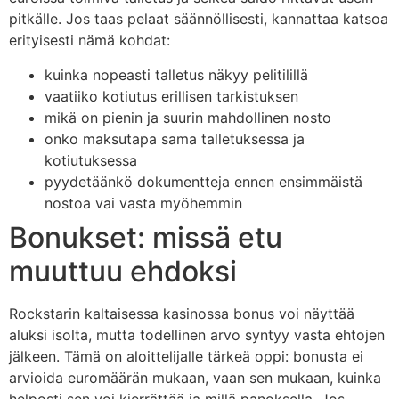
pitkälle. Jos taas pelaat säännöllisesti, kannattaa katsoa
erityisesti nämä kohdat:
kuinka nopeasti talletus näkyy pelitilillä
vaatiiko kotiutus erillisen tarkistuksen
mikä on pienin ja suurin mahdollinen nosto
onko maksutapa sama talletuksessa ja
kotiutuksessa
pyydetäänkö dokumentteja ennen ensimmäistä
nostoa vai vasta myöhemmin
Bonukset: missä etu
muuttuu ehdoksi
Rockstarin kaltaisessa kasinossa bonus voi näyttää
aluksi isolta, mutta todellinen arvo syntyy vasta ehtojen
jälkeen. Tämä on aloittelijalle tärkeä oppi: bonusta ei
arvioida euromäärän mukaan, vaan sen mukaan, kuinka
helposti sen voi kierrättää ja millä panoksella. Jos