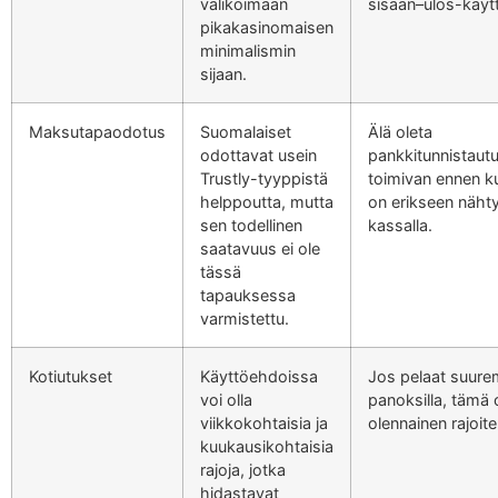
valikoimaan
sisään–ulos-käyt
pikakasinomaisen
minimalismin
sijaan.
Maksutapaodotus
Suomalaiset
Älä oleta
odottavat usein
pankkitunnistaut
Trustly-tyyppistä
toimivan ennen k
helppoutta, mutta
on erikseen näht
sen todellinen
kassalla.
saatavuus ei ole
tässä
tapauksessa
varmistettu.
Kotiutukset
Käyttöehdoissa
Jos pelaat suure
voi olla
panoksilla, tämä 
viikkokohtaisia ja
olennainen rajoite
kuukausikohtaisia
rajoja, jotka
hidastavat