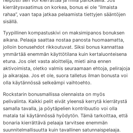
kierrätysvaatimus on korkea, bonus ei ole “ilmaista
rahaa”, vaan tapa jatkaa pelaamista tiettyjen sääntöjen
sisällä.
Tyypillinen kompastuskivi on maksimipanos bonuksen
aikana. Pelaaja saattaa nostaa panosta huomaamatta,
jolloin bonusehdot rikkoutuvat. Siksi bonus kannattaa
ymmärtää enemmän käyttötilana kuin kertaluonteisena
etuna. Jos olet vasta aloittelija, mieti aina ennen
aktivoimista, oletko valmis seuraamaan ehtoja, pelirajoja
ja aikarajaa. Jos et ole, suora talletus ilman bonusta voi
olla käytännössä selkeämpi vaihtoehto.
Rockstarin bonusmallissa olennaista on myös
pelivalinta. Kaikki pelit eivät yleensä kerrytä kierrätystä
samalla tavalla, ja pöytäpelien kontribuutio voi olla
matala tai käytännössä hyödytön. Tämä tarkoittaa, että
bonaria kierrättävä pelaaja tarvitsee enemmän
suunnitelmallisuutta kuin tavallinen satunnaispelaaja.