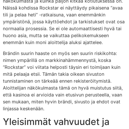
näkökulmasta ja kuinka paljon kitkaa kotiutuksessa on.
Näissä kohdissa Rockstar ei näyttäydy pikaisena “avaa
tili ja pelaa heti” -ratkaisuna, vaan enemmänkin
ympäristönä, jossa käyttöehdot ja tarkistukset ovat osa
normaalia prosessia. Se ei ole automaattisesti hyvä tai
huono asia, mutta se vaikuttaa pelikokemukseen
enemmän kuin moni aloittelija aluksi ajattelee.
Brändin suurin haaste on myös sen suurin riskikohta:
nimen ympärillä on markkinahämmennystä, koska
“Rockstar” voi viitata helposti täysin eri toimijaan kuin
mitä pelaaja etsii. Tämän takia oikean sivuston
tunnistaminen on tärkeää ennen rekisteröitymistä.
Aloittelijan näkökulmasta tämä on hyvä muistutus siitä,
että kasinoa ei arvioida vain etusivun perusteella, vaan
sen mukaan, miten hyvin brändi, sivusto ja ehdot ovat
linjassa keskenään.
Yleisimmät vahvuudet ja