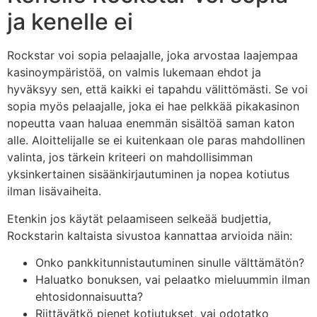
ja kenelle ei
Rockstar voi sopia pelaajalle, joka arvostaa laajempaa
kasinoympäristöä, on valmis lukemaan ehdot ja
hyväksyy sen, että kaikki ei tapahdu välittömästi. Se voi
sopia myös pelaajalle, joka ei hae pelkkää pikakasinon
nopeutta vaan haluaa enemmän sisältöä saman katon
alle. Aloittelijalle se ei kuitenkaan ole paras mahdollinen
valinta, jos tärkein kriteeri on mahdollisimman
yksinkertainen sisäänkirjautuminen ja nopea kotiutus
ilman lisävaiheita.
Etenkin jos käytät pelaamiseen selkeää budjettia,
Rockstarin kaltaista sivustoa kannattaa arvioida näin:
Onko pankkitunnistautuminen sinulle välttämätön?
Haluatko bonuksen, vai pelaatko mieluummin ilman
ehtosidonnaisuutta?
Riittävätkö pienet kotiutukset, vai odotatko