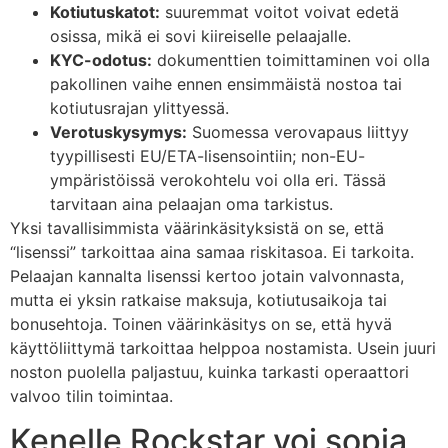
Kotiutuskatot:
suuremmat voitot voivat edetä
osissa, mikä ei sovi kiireiselle pelaajalle.
KYC-odotus:
dokumenttien toimittaminen voi olla
pakollinen vaihe ennen ensimmäistä nostoa tai
kotiutusrajan ylittyessä.
Verotuskysymys:
Suomessa verovapaus liittyy
tyypillisesti EU/ETA-lisensointiin; non-EU-
ympäristöissä verokohtelu voi olla eri. Tässä
tarvitaan aina pelaajan oma tarkistus.
Yksi tavallisimmista väärinkäsityksistä on se, että
“lisenssi” tarkoittaa aina samaa riskitasoa. Ei tarkoita.
Pelaajan kannalta lisenssi kertoo jotain valvonnasta,
mutta ei yksin ratkaise maksuja, kotiutusaikoja tai
bonusehtoja. Toinen väärinkäsitys on se, että hyvä
käyttöliittymä tarkoittaa helppoa nostamista. Usein juuri
noston puolella paljastuu, kuinka tarkasti operaattori
valvoo tilin toimintaa.
Kenelle Rockstar voi sopia