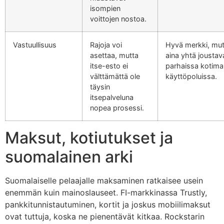
isompien
voittojen nostoa.
Vastuullisuus
Rajoja voi
Hyvä merkki, mut
asettaa, mutta
aina yhtä joustav
itse-esto ei
parhaissa kotima
välttämättä ole
käyttöpoluissa.
täysin
itsepalveluna
nopea prosessi.
Maksut, kotiutukset ja
suomalainen arki
Suomalaiselle pelaajalle maksaminen ratkaisee usein
enemmän kuin mainoslauseet. FI-markkinassa Trustly,
pankkitunnistautuminen, kortit ja joskus mobiilimaksut
ovat tuttuja, koska ne pienentävät kitkaa. Rockstarin