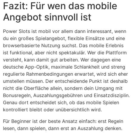
Fazit: Für wen das mobile
Angebot sinnvoll ist
Power Slots ist mobil vor allem dann interessant, wenn
du ein großes Spielangebot, flexible Einsätze und eine
browserbasierte Nutzung suchst. Das mobile Erlebnis
ist funktional, aber nicht spektakulär. Wer die Plattform
versteht, kann damit gut arbeiten. Wer dagegen eine
deutsche App-Optik, maximale Schlankheit und streng
regulierte Rahmenbedingungen erwartet, wird sich eher
umstellen müssen. Der entscheidende Punkt ist deshalb
nicht die Oberfläche allein, sondern dein Umgang mit
Bonusregeln, Auszahlungsgebühren und Einsatzdisziplin.
Genau dort entscheidet sich, ob das mobile Spielen
kontrolliert bleibt oder unübersichtlich wird.
Für Beginner ist der beste Ansatz einfach: erst Regeln
lesen, dann spielen, dann erst an Auszahlung denken.