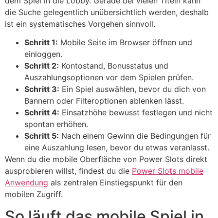
dem Spiel in die Lobby. Gerade bei vielen Titeln kann
die Suche gelegentlich unübersichtlich werden, deshalb
ist ein systematisches Vorgehen sinnvoll.
Schritt 1:
Mobile Seite im Browser öffnen und
einloggen.
Schritt 2:
Kontostand, Bonusstatus und
Auszahlungsoptionen vor dem Spielen prüfen.
Schritt 3:
Ein Spiel auswählen, bevor du dich von
Bannern oder Filteroptionen ablenken lässt.
Schritt 4:
Einsatzhöhe bewusst festlegen und nicht
spontan erhöhen.
Schritt 5:
Nach einem Gewinn die Bedingungen für
eine Auszahlung lesen, bevor du etwas veranlasst.
Wenn du die mobile Oberfläche von Power Slots direkt
ausprobieren willst, findest du die
Power Slots mobile
Anwendung
als zentralen Einstiegspunkt für den
mobilen Zugriff.
So läuft das mobile Spiel in