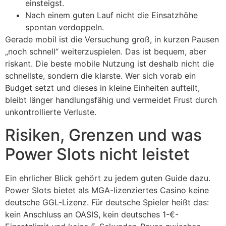
einsteigst.
Nach einem guten Lauf nicht die Einsatzhöhe
spontan verdoppeln.
Gerade mobil ist die Versuchung groß, in kurzen Pausen
„noch schnell“ weiterzuspielen. Das ist bequem, aber
riskant. Die beste mobile Nutzung ist deshalb nicht die
schnellste, sondern die klarste. Wer sich vorab ein
Budget setzt und dieses in kleine Einheiten aufteilt,
bleibt länger handlungsfähig und vermeidet Frust durch
unkontrollierte Verluste.
Risiken, Grenzen und was
Power Slots nicht leistet
Ein ehrlicher Blick gehört zu jedem guten Guide dazu.
Power Slots bietet als MGA-lizenziertes Casino keine
deutsche GGL-Lizenz. Für deutsche Spieler heißt das:
kein Anschluss an OASIS, kein deutsches 1-€-