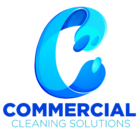
Skip
to
content