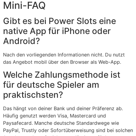
Mini-FAQ
Gibt es bei Power Slots eine
native App für iPhone oder
Android?
Nach den vorliegenden Informationen nicht. Du nutzt
das Angebot mobil über den Browser als Web-App.
Welche Zahlungsmethode ist
für deutsche Spieler am
praktischsten?
Das hängt von deiner Bank und deiner Präferenz ab.
Häufig genutzt werden Visa, Mastercard und
Paysafecard. Manche deutsche Standardwege wie
PayPal, Trustly oder Sofortüberweisung sind bei solchen