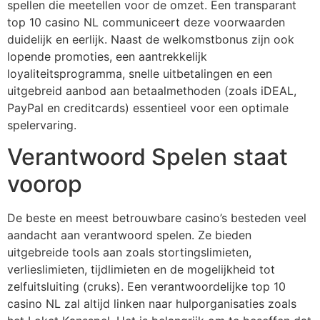
spellen die meetellen voor de omzet. Een transparant
top 10 casino NL communiceert deze voorwaarden
duidelijk en eerlijk. Naast de welkomstbonus zijn ook
lopende promoties, een aantrekkelijk
loyaliteitsprogramma, snelle uitbetalingen en een
uitgebreid aanbod aan betaalmethoden (zoals iDEAL,
PayPal en creditcards) essentieel voor een optimale
spelervaring.
Verantwoord Spelen staat
voorop
De beste en meest betrouwbare casino’s besteden veel
aandacht aan verantwoord spelen. Ze bieden
uitgebreide tools aan zoals stortingslimieten,
verlieslimieten, tijdlimieten en de mogelijkheid tot
zelfuitsluiting (cruks). Een verantwoordelijke top 10
casino NL zal altijd linken naar hulporganisaties zoals