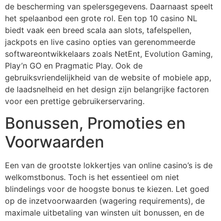
de bescherming van spelersgegevens. Daarnaast speelt
het spelaanbod een grote rol. Een top 10 casino NL
biedt vaak een breed scala aan slots, tafelspellen,
jackpots en live casino opties van gerenommeerde
softwareontwikkelaars zoals NetEnt, Evolution Gaming,
Play’n GO en Pragmatic Play. Ook de
gebruiksvriendelijkheid van de website of mobiele app,
de laadsnelheid en het design zijn belangrijke factoren
voor een prettige gebruikerservaring.
Bonussen, Promoties en
Voorwaarden
Een van de grootste lokkertjes van online casino’s is de
welkomstbonus. Toch is het essentieel om niet
blindelings voor de hoogste bonus te kiezen. Let goed
op de inzetvoorwaarden (wagering requirements), de
maximale uitbetaling van winsten uit bonussen, en de