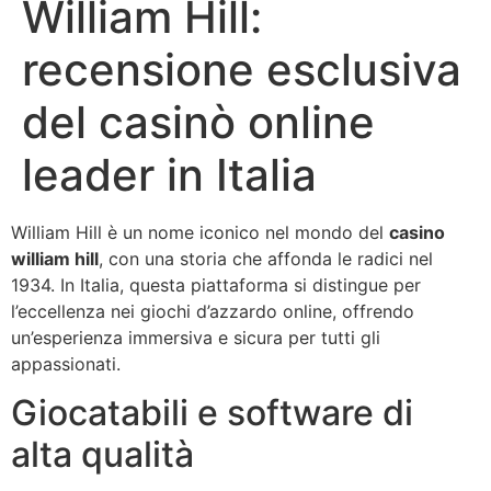
William Hill:
recensione esclusiva
del casinò online
leader in Italia
William Hill è un nome iconico nel mondo del
casino
william hill
, con una storia che affonda le radici nel
1934. In Italia, questa piattaforma si distingue per
l’eccellenza nei giochi d’azzardo online, offrendo
un’esperienza immersiva e sicura per tutti gli
appassionati.
Giocatabili e software di
alta qualità