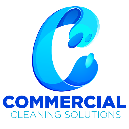
Skip
to
content