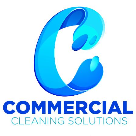
Skip
to
content