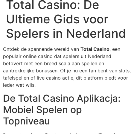
Total Casino: De
Ultieme Gids voor
Spelers in Nederland
Ontdek de spannende wereld van
Total Casino
, een
populair online casino dat spelers uit Nederland
betovert met een breed scala aan spellen en
aantrekkelijke bonussen. Of je nu een fan bent van slots,
tafelspellen of live casino actie, dit platform biedt voor
ieder wat wils.
De Total Casino Aplikacja:
Mobiel Spelen op
Topniveau