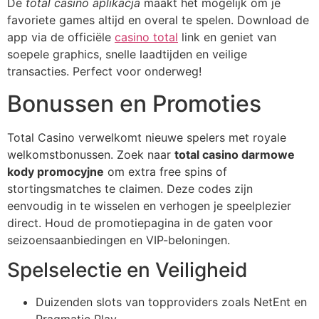
De
total casino aplikacja
maakt het mogelijk om je
favoriete games altijd en overal te spelen. Download de
app via de officiële
casino total
link en geniet van
soepele graphics, snelle laadtijden en veilige
transacties. Perfect voor onderweg!
Bonussen en Promoties
Total Casino verwelkomt nieuwe spelers met royale
welkomstbonussen. Zoek naar
total casino darmowe
kody promocyjne
om extra free spins of
stortingsmatches te claimen. Deze codes zijn
eenvoudig in te wisselen en verhogen je speelplezier
direct. Houd de promotiepagina in de gaten voor
seizoensaanbiedingen en VIP-beloningen.
Spelselectie en Veiligheid
Duizenden slots van topproviders zoals NetEnt en
Pragmatic Play.