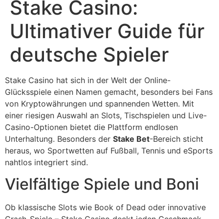
Stake Casino:
Ultimativer Guide für
deutsche Spieler
Stake Casino hat sich in der Welt der Online-
Glücksspiele einen Namen gemacht, besonders bei Fans
von Kryptowährungen und spannenden Wetten. Mit
einer riesigen Auswahl an Slots, Tischspielen und Live-
Casino-Optionen bietet die Plattform endlosen
Unterhaltung. Besonders der
Stake Bet
-Bereich sticht
heraus, wo Sportwetten auf Fußball, Tennis und eSports
nahtlos integriert sind.
Vielfältige Spiele und Boni
Ob klassische Slots wie Book of Dead oder innovative