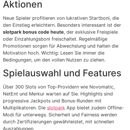
Aktionen
Neue Spieler profitieren von lukrativen Startboni, die
den Einstieg erleichtern. Besonders interessant ist der
slotpark bonus code heute
, der exklusive Freispiele
oder Einzahlungsboni freischaltet. Regelmäßige
Promotionen sorgen für Abwechslung und halten die
Motivation hoch. Wichtig: Lesen Sie immer die
Bedingungen, um den vollen Nutzen zu ziehen.
Spielauswahl und Features
Über 300 Slots von Top-Providern wie Novomatic,
NetEnt und Merkur warten auf Sie. Highlights sind
progressive Jackpots und Bonus-Runden mit
Multiplikatoren. Die
slotpark
App bietet zudem Offline-
Modi für unterwegs. Sicherheit und Fairness werden
durch Zertifizierungen gewährleistet, mit schnellen
Auszahlungen.