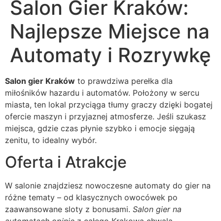
Salon Gier Kraków:
Najlepsze Miejsce na
Automaty i Rozrywkę
Salon gier Kraków
to prawdziwa perełka dla
miłośników hazardu i automatów. Położony w sercu
miasta, ten lokal przyciąga tłumy graczy dzięki bogatej
ofercie maszyn i przyjaznej atmosferze. Jeśli szukasz
miejsca, gdzie czas płynie szybko i emocje sięgają
zenitu, to idealny wybór.
Oferta i Atrakcje
W salonie znajdziesz nowoczesne automaty do gier na
różne tematy – od klasycznych owocówek po
zaawansowane sloty z bonusami.
Salon gier na