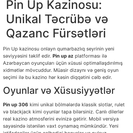
Pin Up Kazinosu:
Unikal Təcrübə və
Qazanc Fürsətləri
Pin Up kazinosu onlayn qumarbazlıq seyrinin yeni
səviyyəsini təklif edir.
Pin up az
platforması ilə
Azərbaycan oyunçuları üçün xüsusi optimallaşdırılmış
xidmətlər mövcuddur. Müasir dizaynı və geniş oyun
seçimi ilə bu kazino hər kəsin diqqətini cəlb edir.
Oyunlar və Xüsusiyyətlər
Pin up 306
kimi unikal bölmələrdə klassik slotlar, rulet
və blackjack kimi oyunlar tapa bilərsiniz. Canlı dilerlər
real kazino atmosferini evinizə gətirir. Mobil versiya
sayəsində istənilən vaxt oynamaq mümkündür. Yeni