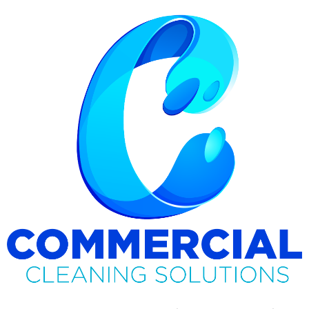
Skip
to
content