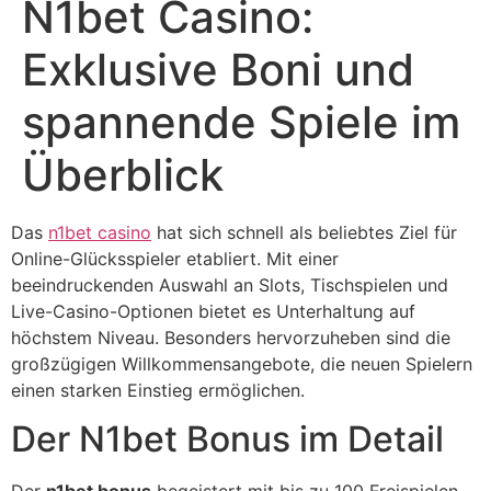
N1bet Casino:
Exklusive Boni und
spannende Spiele im
Überblick
Das
n1bet casino
hat sich schnell als beliebtes Ziel für
Online-Glücksspieler etabliert. Mit einer
beeindruckenden Auswahl an Slots, Tischspielen und
Live-Casino-Optionen bietet es Unterhaltung auf
höchstem Niveau. Besonders hervorzuheben sind die
großzügigen Willkommensangebote, die neuen Spielern
einen starken Einstieg ermöglichen.
Der N1bet Bonus im Detail