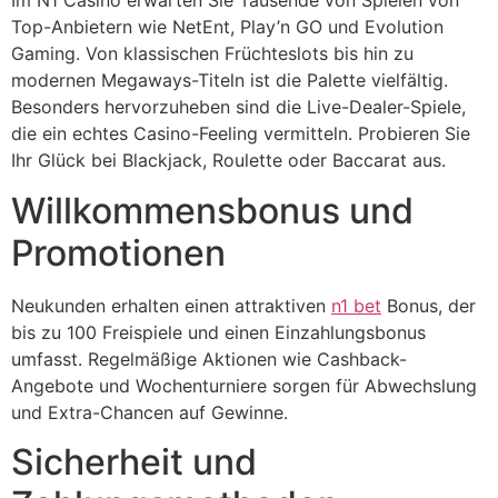
Im N1 Casino erwarten Sie Tausende von Spielen von
Top-Anbietern wie NetEnt, Play’n GO und Evolution
Gaming. Von klassischen Früchteslots bis hin zu
modernen Megaways-Titeln ist die Palette vielfältig.
Besonders hervorzuheben sind die Live-Dealer-Spiele,
die ein echtes Casino-Feeling vermitteln. Probieren Sie
Ihr Glück bei Blackjack, Roulette oder Baccarat aus.
Willkommensbonus und
Promotionen
Neukunden erhalten einen attraktiven
n1 bet
Bonus, der
bis zu 100 Freispiele und einen Einzahlungsbonus
umfasst. Regelmäßige Aktionen wie Cashback-
Angebote und Wochenturniere sorgen für Abwechslung
und Extra-Chancen auf Gewinne.
Sicherheit und