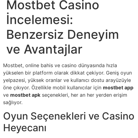
Mostbet Casino
İncelemesi:
Benzersiz Deneyim
ve Avantajlar
Mostbet, online bahis ve casino dünyasında hızla
yükselen bir platform olarak dikkat çekiyor. Geniş oyun
yelpazesi, yüksek oranlar ve kullanıcı dostu arayüzüyle
öne çıkıyor. Özellikle mobil kullanıcılar için
mostbet app
ve
mostbet apk
seçenekleri, her an her yerden erişim
sağlıyor.
Oyun Seçenekleri ve Casino
Heyecanı