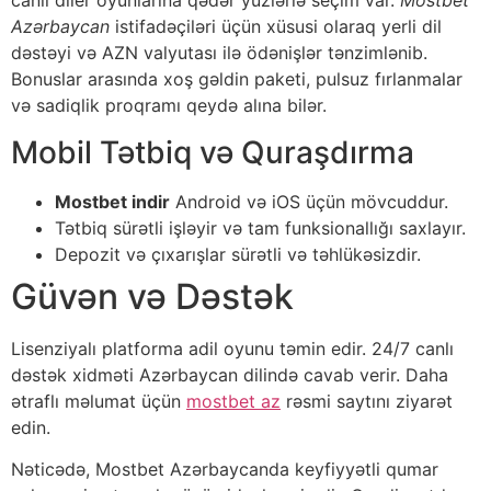
canlı diler oyunlarına qədər yüzlərlə seçim var.
Mostbet
Azərbaycan
istifadəçiləri üçün xüsusi olaraq yerli dil
dəstəyi və AZN valyutası ilə ödənişlər tənzimlənib.
Bonuslar arasında xoş gəldin paketi, pulsuz fırlanmalar
və sadiqlik proqramı qeydə alına bilər.
Mobil Tətbiq və Quraşdırma
Mostbet indir
Android və iOS üçün mövcuddur.
Tətbiq sürətli işləyir və tam funksionallığı saxlayır.
Depozit və çıxarışlar sürətli və təhlükəsizdir.
Güvən və Dəstək
Lisenziyalı platforma adil oyunu təmin edir. 24/7 canlı
dəstək xidməti Azərbaycan dilində cavab verir. Daha
ətraflı məlumat üçün
mostbet az
rəsmi saytını ziyarət
edin.
Nəticədə, Mostbet Azərbaycanda keyfiyyətli qumar