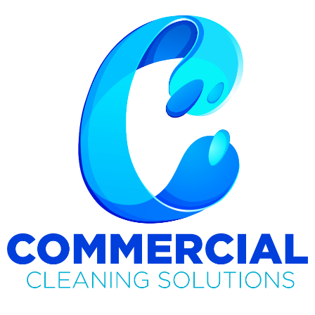
Skip
to
content