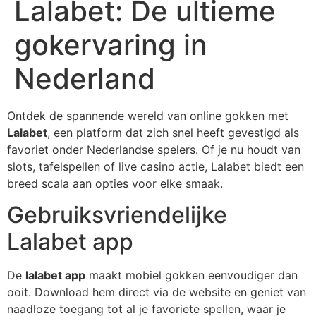
Lalabet: De ultieme
gokervaring in
Nederland
Ontdek de spannende wereld van online gokken met
Lalabet
, een platform dat zich snel heeft gevestigd als
favoriet onder Nederlandse spelers. Of je nu houdt van
slots, tafelspellen of live casino actie, Lalabet biedt een
breed scala aan opties voor elke smaak.
Gebruiksvriendelijke
Lalabet app
De
lalabet app
maakt mobiel gokken eenvoudiger dan
ooit. Download hem direct via de website en geniet van
naadloze toegang tot al je favoriete spellen, waar je