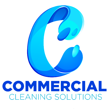
Skip
to
content