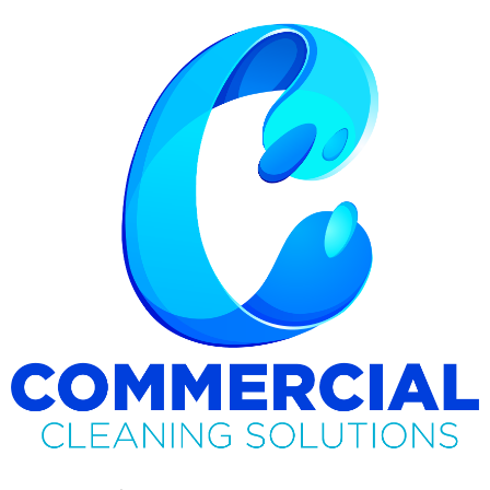
Skip
to
content