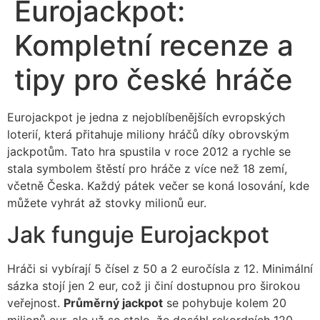
Eurojackpot:
Kompletní recenze a
tipy pro české hráče
Eurojackpot je jedna z nejoblíbenějších evropských
loterií, která přitahuje miliony hráčů díky obrovským
jackpotům. Tato hra spustila v roce 2012 a rychle se
stala symbolem štěstí pro hráče z více než 18 zemí,
včetně Česka. Každý pátek večer se koná losování, kde
můžete vyhrát až stovky milionů eur.
Jak funguje Eurojackpot
Hráči si vybírají 5 čísel z 50 a 2 euročísla z 12. Minimální
sázka stojí jen 2 eur, což ji činí dostupnou pro širokou
veřejnost.
Průměrný jackpot
se pohybuje kolem 20