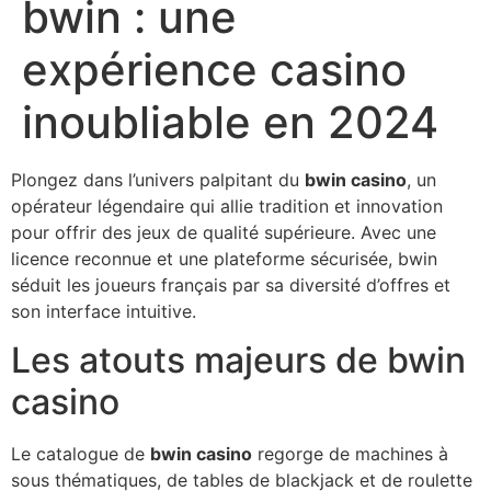
bwin : une
expérience casino
inoubliable en 2024
Plongez dans l’univers palpitant du
bwin casino
, un
opérateur légendaire qui allie tradition et innovation
pour offrir des jeux de qualité supérieure. Avec une
licence reconnue et une plateforme sécurisée, bwin
séduit les joueurs français par sa diversité d’offres et
son interface intuitive.
Les atouts majeurs de bwin
casino
Le catalogue de
bwin casino
regorge de machines à
sous thématiques, de tables de blackjack et de roulette