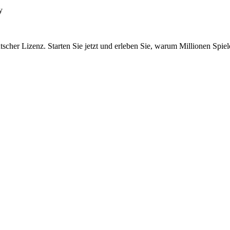
y
scher Lizenz. Starten Sie jetzt und erleben Sie, warum Millionen Spiele