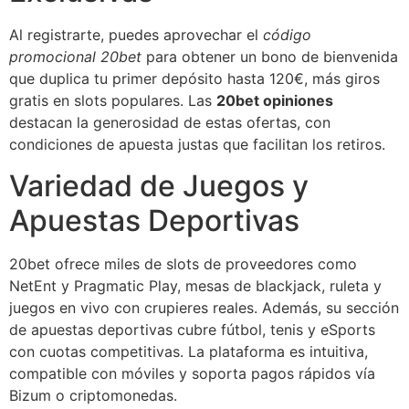
Al registrarte, puedes aprovechar el
código
promocional 20bet
para obtener un bono de bienvenida
que duplica tu primer depósito hasta 120€, más giros
gratis en slots populares. Las
20bet opiniones
destacan la generosidad de estas ofertas, con
condiciones de apuesta justas que facilitan los retiros.
Variedad de Juegos y
Apuestas Deportivas
20bet ofrece miles de slots de proveedores como
NetEnt y Pragmatic Play, mesas de blackjack, ruleta y
juegos en vivo con crupieres reales. Además, su sección
de apuestas deportivas cubre fútbol, tenis y eSports
con cuotas competitivas. La plataforma es intuitiva,
compatible con móviles y soporta pagos rápidos vía
Bizum o criptomonedas.