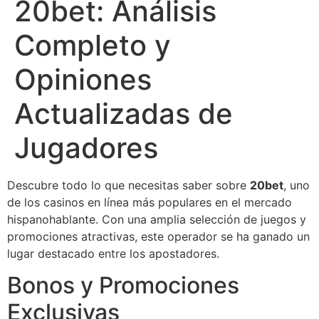
20bet: Análisis
Completo y
Opiniones
Actualizadas de
Jugadores
Descubre todo lo que necesitas saber sobre
20bet
, uno
de los casinos en línea más populares en el mercado
hispanohablante. Con una amplia selección de juegos y
promociones atractivas, este operador se ha ganado un
lugar destacado entre los apostadores.
Bonos y Promociones
Exclusivas