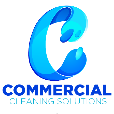
Skip
to
content