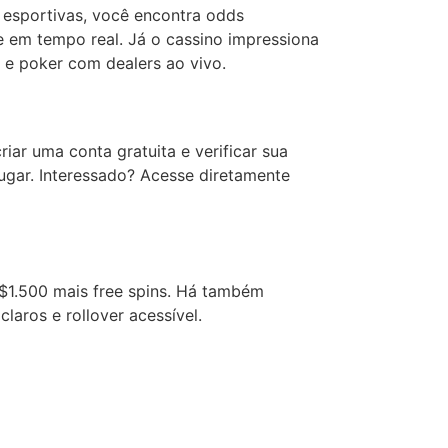
 esportivas, você encontra odds
 em tempo real. Já o cassino impressiona
 e poker com dealers ao vivo.
iar uma conta gratuita e verificar sua
lugar. Interessado? Acesse diretamente
$1.500 mais free spins. Há também
aros e rollover acessível.